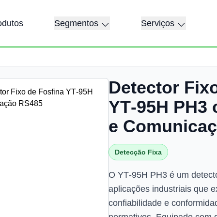
odutos
Segmentos
Serviços
Detector Fix
Imagens adicionais do produto
YT‑95H PH3 
e Comunicaç
Detecção Fixa
O YT‑95H PH3 é um detector
aplicações industriais que 
confiabilidade e conformida