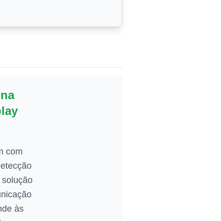
ina
lay
am com
detecção
 solução
unicação
ende às