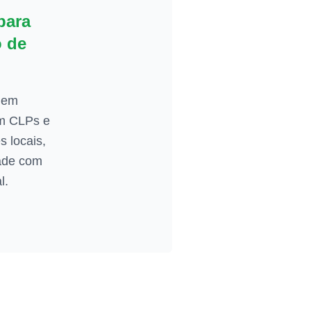
para
 de
a em
om CLPs e
s locais,
dade com
l.