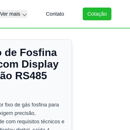
Ver mais
Contato
Cotação
o de Fosfina
com Display
ão RS485
 fixo de gás fosfina para
exigem precisão,
de com requisitos técnicos e