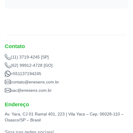
Contato
(11) 3719-4245 [SP]
(62) 99912-4728 [GO]
+551137194245
contato@enesens.com.br
sac@enesens.com.br
Endereço
Av. Yara, CJ 01 Ramal 401, 223 | Vila Yara – Cep: 06028-110 –
Osasco/SP – Brasil
Siga nas redes sociais!