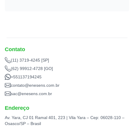
Contato
(11) 3719-4245 [SP]
(62) 99912-4728 [GO]
+551137194245
contato@enesens.com.br
sac@enesens.com.br
Endereço
Av. Yara, CJ 01 Ramal 401, 223 | Vila Yara – Cep: 06028-110 –
Osasco/SP – Brasil